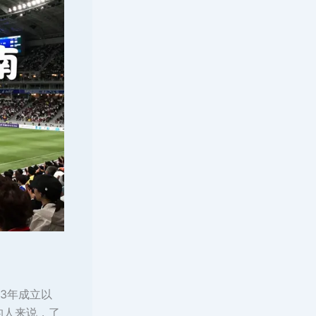
93年成立以
的人来说，了