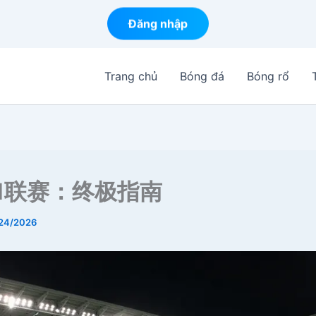
Đăng nhập
Trang chủ
Bóng đá
Bóng rổ
1联赛：终极指南
24/2026