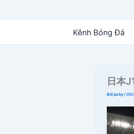
Nhảy
Kênh Bóng Đá
tới
nội
dung
日本J
Bởi
jacky
/
05/