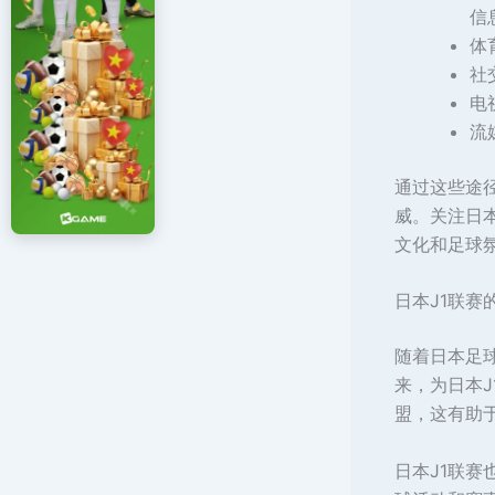
信
体
社
电
流
通过这些途
威。关注日
文化和足球
日本J1联赛
随着日本足
来，为日本
盟，这有助
日本J1联