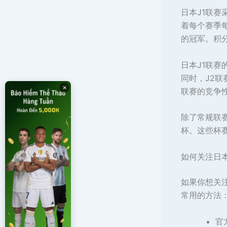
日本J1联
着每个赛季
的冠军。积
日本J1联
同时，J2联
×
联赛的竞争
除了常规联
杯。这些杯
如何关注日本
如果你想关
常用的方法
官