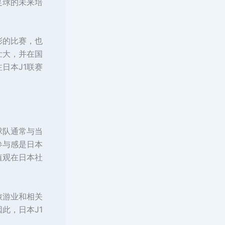
足球的未来培
彩的比赛，也
壮大，并在国
日本J1联赛
球队通常与当
参与感是日本
值观在日本社
旅游业和相关
此，日本J1