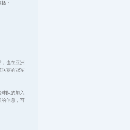
包括：
誉，也在亚洲
1联赛的冠军
些球队的加入
员的信息，可