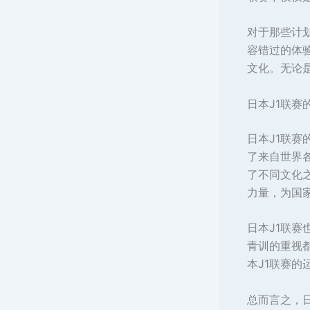
对于那些计
容错过的体
文化。无论
日本J1联赛
日本J1联
了来自世界
了不同文化
力量，为国
日本J1联
青训的重视
本J1联赛
总而言之，