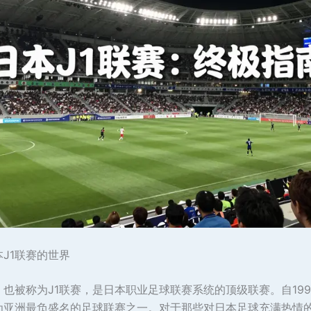
J1联赛的世界
，也被称为J1联赛，是日本职业足球联赛系统的顶级联赛。自19
为亚洲最负盛名的足球联赛之一。对于那些对日本足球充满热情