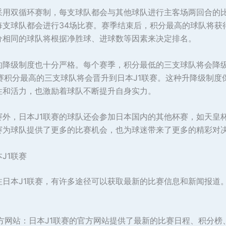
赛采用双循环赛制，每支球队都会与其他球队进行主客场两回合的
每支球队都会进行34场比赛。赛季结束后，积分最高的球队将获得
分相同的球队将根据净胜球、进球数等因素来决定排名。
赛的降级制度也十分严格。每个赛季，积分最低的三支球队将会降级
赛积分最高的三支球队将会晋升到日本J1联赛。这种升降级制度保
性和活力，也激励着球队不断提升自身实力。
赛外，日本J1联赛的球队还会参加日本国内的其他杯赛，如天皇
赛为球队提供了更多的比赛机会，也为球迷带来了更多的精彩对
J1联赛
注日本J1联赛，有许多途径可以获取最新的比赛信息和新闻报道
：
方网站：日本J1联赛的官方网站提供了最新的比赛日程、积分榜