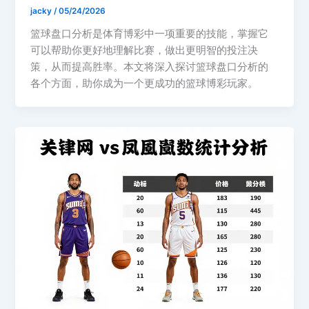
jacky
/
05/24/2026
篮球盘口分析是体育博彩中一项重要的技能，掌握它
可以帮助你更好地理解比赛，做出更明智的投注决
策，从而提高胜率。本文将深入探讨篮球盘口分析的
各个方面，助你成为一个更成功的篮球博彩玩家。