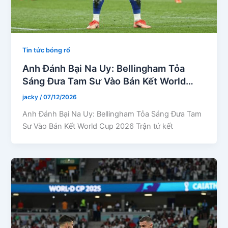
Tin tức bóng rổ
Anh Đánh Bại Na Uy: Bellingham Tỏa
Sáng Đưa Tam Sư Vào Bán Kết World
Cup 2026
jacky
/
07/12/2026
Anh Đánh Bại Na Uy: Bellingham Tỏa Sáng Đưa Tam
Sư Vào Bán Kết World Cup 2026 Trận tứ kết