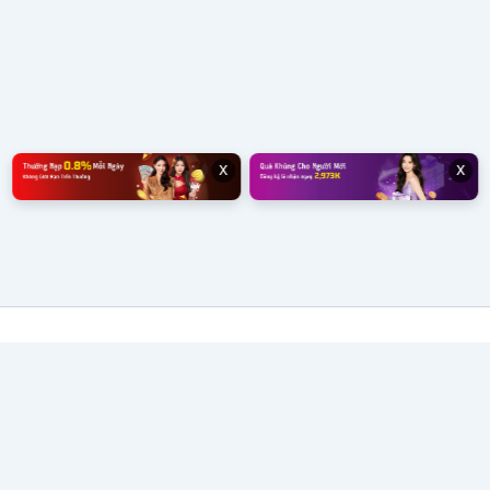
x
x
klive
Giới Hạn Địa Lý Và Điều Khoản Người Dùng