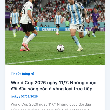
Tin tức bóng rổ
World Cup 2026 ngày 11/7: Những cuộc
đối đầu sống còn ở vòng loại trực tiếp
jacky
/
07/09/2026
World Cup 2026 ngày 11/7: Những cuộc đối đầu