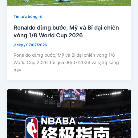
Tin tức bóng rổ
Ronaldo dừng bước, Mỹ và Bỉ đại chiến
vòng 1/8 World Cup 2026
jacky
/
07/07/2026
Ronaldo dừng bước, Mỹ và Bỉ đại chiến vòng 1/8
World Cup 2026 Tối qua 06/07/2026 và rạng sáng
nay