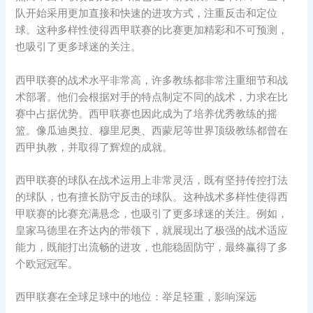
队开始采用更加直接和快速的进攻方式，注重反击和定位
球。这种多样性使得西甲联赛的比赛更加精彩和不可预测，
也吸引了更多球迷的关注。
西甲联赛的战术水平非常高，许多教练都非常注重细节和战
术部署。他们会根据对手的特点制定不同的战术，力求在比
赛中占据优势。西甲联赛也因此成为了培养优秀教练的摇
篮。像瓜迪奥拉、穆里尼奥、西蒙尼等世界顶级教练都曾在
西甲执教，并取得了辉煌的成就。
西甲联赛的球队在战术运用上非常灵活，既有坚持传控打法
的球队，也有擅长防守反击的球队。这种战术多样性使得西
甲联赛的比赛充满悬念，也吸引了更多球迷的关注。例如，
皇家马德里在齐达内的带领下，就展现出了极强的战术适应
能力，既能打出流畅的进攻，也能稳固防守，最终赢得了多
个欧冠冠军。
西甲联赛在全球足球中的地位：举足轻重，影响深远