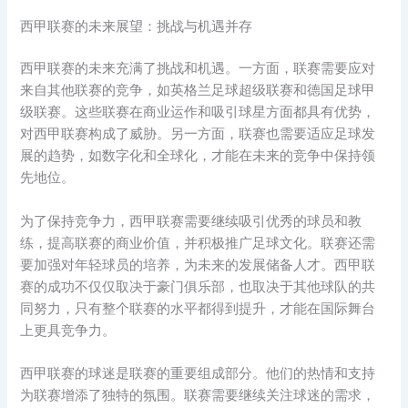
西甲联赛的未来展望：挑战与机遇并存
西甲联赛的未来充满了挑战和机遇。一方面，联赛需要应对
来自其他联赛的竞争，如英格兰足球超级联赛和德国足球甲
级联赛。这些联赛在商业运作和吸引球星方面都具有优势，
对西甲联赛构成了威胁。另一方面，联赛也需要适应足球发
展的趋势，如数字化和全球化，才能在未来的竞争中保持领
先地位。
为了保持竞争力，西甲联赛需要继续吸引优秀的球员和教
练，提高联赛的商业价值，并积极推广足球文化。联赛还需
要加强对年轻球员的培养，为未来的发展储备人才。西甲联
赛的成功不仅仅取决于豪门俱乐部，也取决于其他球队的共
同努力，只有整个联赛的水平都得到提升，才能在国际舞台
上更具竞争力。
西甲联赛的球迷是联赛的重要组成部分。他们的热情和支持
为联赛增添了独特的氛围。联赛需要继续关注球迷的需求，