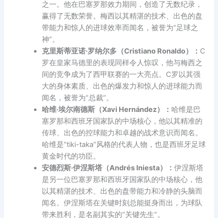
之一。他在巴塞罗那效力期间，创造了无数纪录，
赢得了无数荣誉。梅西以其精湛的技术、出色的盘
带能力和惊人的进球效率而闻名，被誉为“足球之
神”。
克里斯蒂亚诺·罗纳尔多（Cristiano Ronaldo）：
C
罗在皇家马德里的表现同样令人惊叹，他与梅西之
间的竞争成为了西甲联赛的一大亮点。C罗以其强
大的身体素质、出色的爆发力和惊人的进球能力而
闻名，被誉为“总裁”。
哈维·埃尔南德斯（Xavi Hernández）：
哈维是巴
塞罗那和西班牙国家队的中场核心，他以其精准的
传球、出色的控球能力和卓越的战术意识而闻名。
哈维是“tiki-taka”风格的代表人物，也是西班牙足球
黄金时代的功臣。
安德烈斯·伊涅斯塔（Andrés Iniesta）：
伊涅斯塔
是另一位巴塞罗那和西班牙国家队的中场核心，他
以其精湛的技术、出色的盘带能力和冷静的头脑而
闻名。伊涅斯塔在关键时刻总能挺身而出，为球队
带来胜利，是名副其实的“关键先生”。