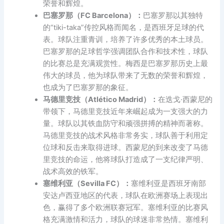
荣誉和辉煌。
巴塞罗那（FC Barcelona）：
巴塞罗那以其独特
的“tiki-taka”传控风格而闻名，是西班牙足球的代
表。球队注重青训，培养了许多优秀的本土球员。
巴塞罗那的足球哲学强调团队合作和技术性，球队
的比赛总是充满观赏性。梅西是巴塞罗那历史上最
伟大的球员，他为球队带来了无数的荣誉和辉煌，
也成为了巴塞罗那的象征。
马德里竞技（Atlético Madrid）：
在迭戈·西蒙尼的
带领下，马德里竞技近年来崛起成为一支强大的力
量。球队以其铁血防守和顽强拼搏的精神而著称。
马德里竞技的战术风格非常务实，球队善于利用定
位球和反击来取得进球。西蒙尼的到来改变了马德
里竞技的命运，他将球队打造成了一支纪律严明、
战术高效的铁军。
塞维利亚（Sevilla FC）：
塞维利亚是西班牙南部
安达卢西亚地区的代表，球队在欧洲赛场上表现出
色，赢得了多个欧洲联赛冠军。塞维利亚的比赛风
格充满激情和活力，球队的球迷非常热情。塞维利