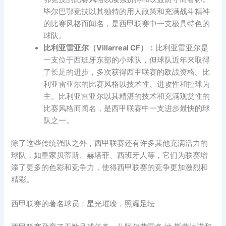
毕尔巴鄂竞技以其独特的用人政策和充满战斗精神
的比赛风格而闻名，是西甲联赛中一支极具特色的
球队。
比利亚雷亚尔（Villarreal CF）：
比利亚雷亚尔是
一支位于西班牙东部的小球队，但球队近年来取得
了长足的进步，多次获得西甲联赛的欧战资格。比
利亚雷亚尔的比赛风格以技术性、进攻性和控球为
主。比利亚雷亚尔以其精湛的技术和充满观赏性的
比赛风格而闻名，是西甲联赛中一支进步最快的球
队之一。
除了这些传统强队之外，西甲联赛还有许多其他充满活力的
球队，如皇家贝蒂斯、赫塔菲、西班牙人等，它们为联赛增
添了更多的色彩和竞争力，使得西甲联赛的竞争更加激烈和
精彩。
西甲联赛的著名球员：星光璀璨，照耀足坛