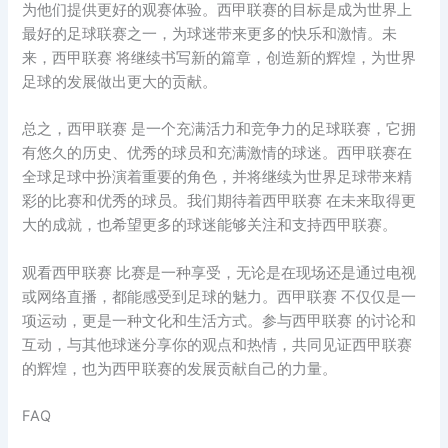
为他们提供更好的观赛体验。西甲联赛的目标是成为世界上
最好的足球联赛之一，为球迷带来更多的快乐和激情。未
来，西甲联赛 将继续书写新的篇章，创造新的辉煌，为世界
足球的发展做出更大的贡献。
总之，西甲联赛 是一个充满活力和竞争力的足球联赛，它拥
有悠久的历史、优秀的球员和充满激情的球迷。西甲联赛在
全球足球中扮演着重要的角色，并将继续为世界足球带来精
彩的比赛和优秀的球员。我们期待着西甲联赛 在未来取得更
大的成就，也希望更多的球迷能够关注和支持西甲联赛。
观看西甲联赛 比赛是一种享受，无论是在现场还是通过电视
或网络直播，都能感受到足球的魅力。西甲联赛 不仅仅是一
项运动，更是一种文化和生活方式。参与西甲联赛 的讨论和
互动，与其他球迷分享你的观点和热情，共同见证西甲联赛
的辉煌，也为西甲联赛的发展贡献自己的力量。
FAQ