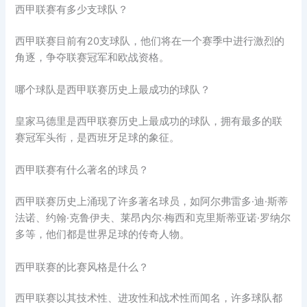
西甲联赛有多少支球队？
西甲联赛目前有20支球队，他们将在一个赛季中进行激烈的
角逐，争夺联赛冠军和欧战资格。
哪个球队是西甲联赛历史上最成功的球队？
皇家马德里是西甲联赛历史上最成功的球队，拥有最多的联
赛冠军头衔，是西班牙足球的象征。
西甲联赛有什么著名的球员？
西甲联赛历史上涌现了许多著名球员，如阿尔弗雷多·迪·斯蒂
法诺、约翰·克鲁伊夫、莱昂内尔·梅西和克里斯蒂亚诺·罗纳尔
多等，他们都是世界足球的传奇人物。
西甲联赛的比赛风格是什么？
西甲联赛以其技术性、进攻性和战术性而闻名，许多球队都