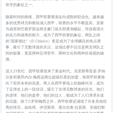
班牙的象征之一。
随着时间的推移，西甲联赛逐渐走向成熟和职业化。越来越
多的优秀球员和教练涌入西甲，联赛的水平不断提高。皇家
马德里和巴塞罗那这两支豪门俱乐部逐渐崛起，凭借着强大
的实力和雄厚的财力，成为了西甲联赛的象征。两队之间
的“国家德比”（El Clásico）更是成为了全球瞩目的焦点赛
事，吸引了无数球迷的关注。这场比赛不仅仅是两支球队之
间的较量，更是两种足球哲学、两种文化和两种价值观的碰
撞。
进入21世纪，西甲联赛迎来了黄金时代。克里斯蒂亚诺·罗纳
尔多和莱昂内尔·梅西这两位超级巨星的加盟，将西甲联赛推
向了前所未有的高度。两人在西甲赛场上的巅峰对决，成为
了足球史上的一段佳话，吸引了全球无数球迷的目光。他们
的进球、他们的盘带、他们的过人，都成为了人们津津乐道
的话题。除了C罗和梅西之外，西甲联赛还涌现了许多其他优
秀的球员，如哈维、伊涅斯塔、塞尔吉奥·拉莫斯、安德烈斯·