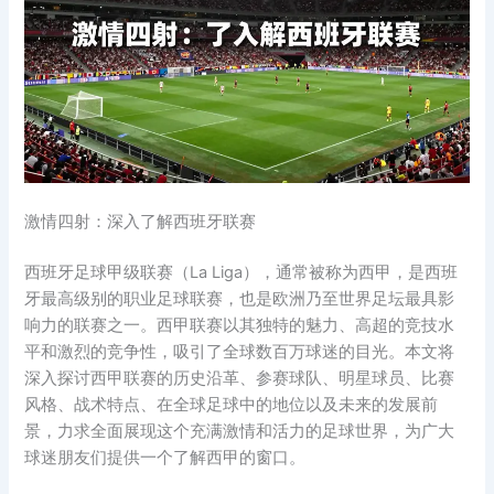
激情四射：深入了解西班牙联赛
西班牙足球甲级联赛（La Liga），通常被称为西甲，是西班
牙最高级别的职业足球联赛，也是欧洲乃至世界足坛最具影
响力的联赛之一。西甲联赛以其独特的魅力、高超的竞技水
平和激烈的竞争性，吸引了全球数百万球迷的目光。本文将
深入探讨西甲联赛的历史沿革、参赛球队、明星球员、比赛
风格、战术特点、在全球足球中的地位以及未来的发展前
景，力求全面展现这个充满激情和活力的足球世界，为广大
球迷朋友们提供一个了解西甲的窗口。