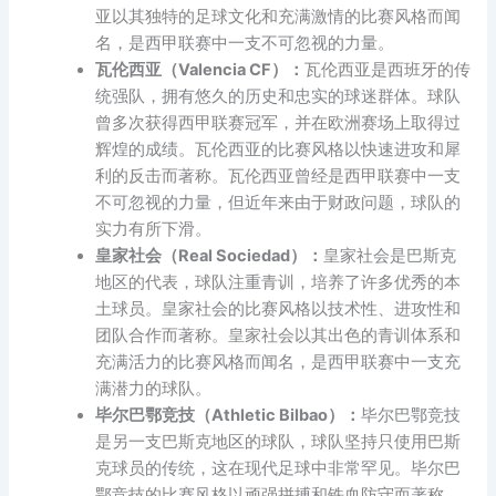
亚以其独特的足球文化和充满激情的比赛风格而闻
名，是西甲联赛中一支不可忽视的力量。
瓦伦西亚（Valencia CF）：
瓦伦西亚是西班牙的传
统强队，拥有悠久的历史和忠实的球迷群体。球队
曾多次获得西甲联赛冠军，并在欧洲赛场上取得过
辉煌的成绩。瓦伦西亚的比赛风格以快速进攻和犀
利的反击而著称。瓦伦西亚曾经是西甲联赛中一支
不可忽视的力量，但近年来由于财政问题，球队的
实力有所下滑。
皇家社会（Real Sociedad）：
皇家社会是巴斯克
地区的代表，球队注重青训，培养了许多优秀的本
土球员。皇家社会的比赛风格以技术性、进攻性和
团队合作而著称。皇家社会以其出色的青训体系和
充满活力的比赛风格而闻名，是西甲联赛中一支充
满潜力的球队。
毕尔巴鄂竞技（Athletic Bilbao）：
毕尔巴鄂竞技
是另一支巴斯克地区的球队，球队坚持只使用巴斯
克球员的传统，这在现代足球中非常罕见。毕尔巴
鄂竞技的比赛风格以顽强拼搏和铁血防守而著称。