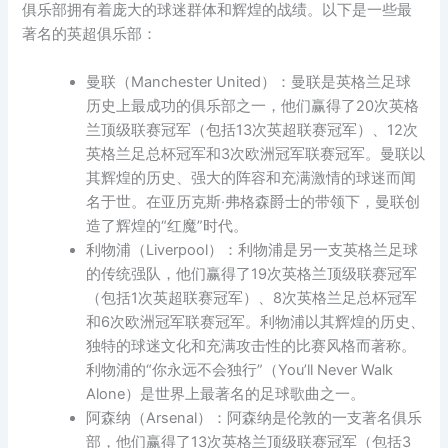
俱乐部拥有着庞大的球迷群体和辉煌的战绩。以下是一些最
著名的英超俱乐部：
曼联（Manchester United）：曼联是英格兰足球
历史上最成功的俱乐部之一，他们赢得了20次英格
兰顶级联赛冠军（包括13次英超联赛冠军）、12次
英格兰足总杯冠军和3次欧洲冠军联赛冠军。曼联以
其辉煌的历史、强大的阵容和充满激情的球迷而闻
名于世。在亚历克斯·弗格森爵士的带领下，曼联创
造了辉煌的“红魔”时代。
利物浦（Liverpool）：利物浦是另一支英格兰足球
的传统强队，他们赢得了19次英格兰顶级联赛冠军
（包括1次英超联赛冠军）、8次英格兰足总杯冠军
和6次欧洲冠军联赛冠军。利物浦以其辉煌的历史、
独特的球迷文化和充满攻击性的比赛风格而著称。
利物浦的“你永远不会独行”（You’ll Never Walk
Alone）是世界上最著名的足球歌曲之一。
阿森纳（Arsenal）：阿森纳是伦敦的一支著名俱乐
部，他们赢得了13次英格兰顶级联赛冠军（包括3