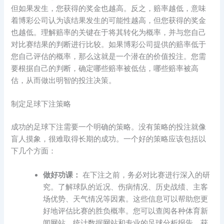
但如果发生，您获得的奖金也越高。反之，赔率越低，意味
着博彩公司认为该结果发生的可能性越高，但您获得的奖金
也越低。理解赔率的关键在于将其转化为概率，并与您自己
对比赛结果的判断进行比较。如果博彩公司提供的赔率低于
您自己评估的概率，那么这就是一个潜在的价值投注。您需
要根据自己的判断，确定哪些赔率被低估，哪些赔率被高
估，从而做出明智的投注决策。
制定足球下注策略
成功的足球下注需要一个明确的策略。没有策略的投注就像
盲人摸象，很难取得长期的成功。一个好的策略应该包括以
下几个方面：
做好功课：
在下注之前，务必对比赛进行深入的研
究。了解球队的近况、伤病情况、历史战绩、主客
场优势、天气情况等因素。这些信息可以帮助您更
好地评估比赛的胜负概率。您可以查阅各种体育新
闻网站、统计数据网站和专业的足球分析报告，获