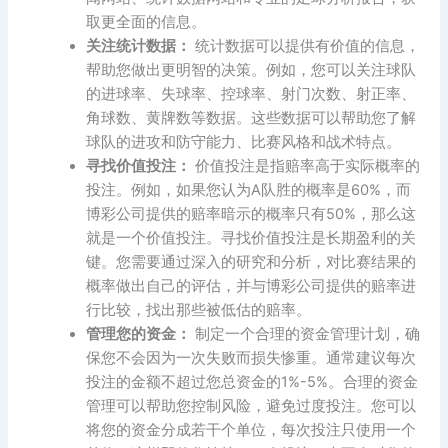
取更全面的信息。
关注统计数据：
统计数据可以提供有价值的信息，
帮助您做出更明智的决策。例如，您可以关注球队
的进球率、失球率、控球率、射门次数、射正率、
角球数、黄牌数等数据。这些数据可以帮助您了解
球队的进攻和防守能力、比赛风格和战术特点。
寻找价值投注：
价值投注是指赔率高于实际概率的
投注。例如，如果您认为A队胜的概率是60%，而
博彩公司提供的赔率暗示的概率只有50%，那么这
就是一个价值投注。寻找价值投注是长期盈利的关
键。您需要通过深入的研究和分析，对比赛结果的
概率做出自己的评估，并与博彩公司提供的赔率进
行比较，找出那些被低估的赔率。
管理您的资金：
制定一个合理的资金管理计划，确
保您不会因为一次失败而损失惨重。通常建议每次
投注的金额不超过您总资金的1%-5%。合理的资金
管理可以帮助您控制风险，避免过度投注。您可以
将您的资金分成若干个单位，每次投注只使用一个