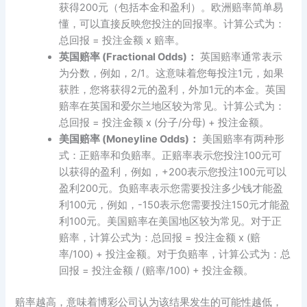
获得200元（包括本金和盈利）。欧洲赔率简单易
懂，可以直接反映您投注的回报率。计算公式为：
总回报 = 投注金额 x 赔率。
英国赔率 (Fractional Odds)：
英国赔率通常表示
为分数，例如，2/1。这意味着您每投注1元，如果
获胜，您将获得2元的盈利，外加1元的本金。英国
赔率在英国和爱尔兰地区较为常见。计算公式为：
总回报 = 投注金额 x (分子/分母) + 投注金额。
美国赔率 (Moneyline Odds)：
美国赔率有两种形
式：正赔率和负赔率。正赔率表示您投注100元可
以获得的盈利，例如，+200表示您投注100元可以
盈利200元。负赔率表示您需要投注多少钱才能盈
利100元，例如，-150表示您需要投注150元才能盈
利100元。美国赔率在美国地区较为常见。对于正
赔率，计算公式为：总回报 = 投注金额 x (赔
率/100) + 投注金额。对于负赔率，计算公式为：总
回报 = 投注金额 / (赔率/100) + 投注金额。
赔率越高，意味着博彩公司认为该结果发生的可能性越低，