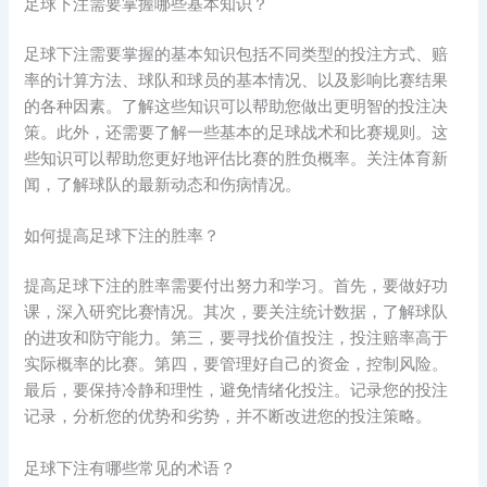
足球下注需要掌握哪些基本知识？
足球下注需要掌握的基本知识包括不同类型的投注方式、赔
率的计算方法、球队和球员的基本情况、以及影响比赛结果
的各种因素。了解这些知识可以帮助您做出更明智的投注决
策。此外，还需要了解一些基本的足球战术和比赛规则。这
些知识可以帮助您更好地评估比赛的胜负概率。关注体育新
闻，了解球队的最新动态和伤病情况。
如何提高足球下注的胜率？
提高足球下注的胜率需要付出努力和学习。首先，要做好功
课，深入研究比赛情况。其次，要关注统计数据，了解球队
的进攻和防守能力。第三，要寻找价值投注，投注赔率高于
实际概率的比赛。第四，要管理好自己的资金，控制风险。
最后，要保持冷静和理性，避免情绪化投注。记录您的投注
记录，分析您的优势和劣势，并不断改进您的投注策略。
足球下注有哪些常见的术语？