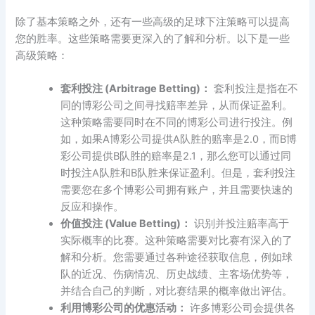
除了基本策略之外，还有一些高级的足球下注策略可以提高
您的胜率。这些策略需要更深入的了解和分析。以下是一些
高级策略：
套利投注 (Arbitrage Betting)：
套利投注是指在不
同的博彩公司之间寻找赔率差异，从而保证盈利。
这种策略需要同时在不同的博彩公司进行投注。例
如，如果A博彩公司提供A队胜的赔率是2.0，而B博
彩公司提供B队胜的赔率是2.1，那么您可以通过同
时投注A队胜和B队胜来保证盈利。但是，套利投注
需要您在多个博彩公司拥有账户，并且需要快速的
反应和操作。
价值投注 (Value Betting)：
识别并投注赔率高于
实际概率的比赛。这种策略需要对比赛有深入的了
解和分析。您需要通过各种途径获取信息，例如球
队的近况、伤病情况、历史战绩、主客场优势等，
并结合自己的判断，对比赛结果的概率做出评估。
利用博彩公司的优惠活动：
许多博彩公司会提供各