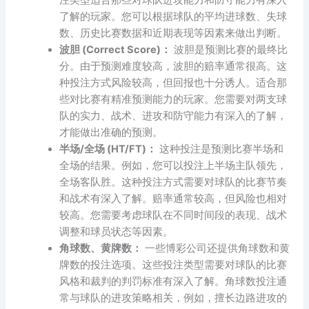
注类型适合那些对球队进攻能力和防守能力有深入
了解的玩家。您可以根据球队的平均进球数、失球
数、历史比赛数据和近期表现等因素来做出判断。
波胆 (Correct Score)：
波胆是预测比赛的最终比
分。由于预测难度较高，波胆的赔率通常很高。这
种投注方式风险较高，但回报也十分诱人。适合那
些对比赛有精准预测能力的玩家。您需要对两支球
队的实力、战术、进攻和防守能力有深入的了解，
才能做出准确的预测。
半场/全场 (HT/FT)：
这种投注是预测比赛半场和
全场的结果。例如，您可以投注上半场主队领先，
全场客队胜。这种投注方式需要对球队的比赛节奏
和战术有深入了解。赔率通常较高，但风险也相对
较高。您需要考虑球队在不同时间段的表现、战术
调整和球员状态等因素。
角球数、黄牌数：
一些博彩公司还提供角球数和黄
牌数的投注选项。这些投注类型需要对球队的比赛
风格和裁判的判罚标准有深入了解。角球数投注通
常与球队的进攻策略相关，例如，擅长边路进攻的