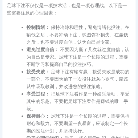
足球下注不仅仅是一项技术活，也是一项心理战。以下是一
些需要注意的心理因素：
控制情绪：
保持冷静和理性，避免情绪化投注。在
输钱之后，不要冲动下注，试图弥补损失。在赢钱
之后，也不要过度自信，认为自己是专家。
避免过度自信：
不要因为赢了几次就过度自信，认
为自己是专家。足球下注是一个长期的过程，需要
不断学习和提高自己的投注技巧。
接受失败：
足球下注有输有赢，接受失败是成功的
一部分。不要因为输了一次投注就灰心丧气，应该
从中吸取教训，并改进您的投注策略。
享受过程：
把足球下注看作是一种娱乐活动，享受
其中的乐趣。不要把足球下注看作是赚钱的唯一手
段。
保持耐心：
足球下注是一个长期的过程，需要保持
耐心和毅力。不要期望一夜暴富，应该制定一个长
期的投注计划，并坚持执行。