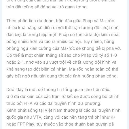
thích ứng của cầu thủ trên sân trong từng thời điểm của
trận đấu cũng sẽ đóng vai trò quan trọng.
Theo phân tích dự đoán, trận đấu giữa Pháp và Ma-rốc
nhiều khả năng sẽ diễn ra với thế trận tương đối chặt chẽ,
đặc biệt là trong hiệp một. Pháp có thể sẽ là đội kiểm soát
bóng nhiều hơn và tạo ra nhiều cơ hội. Tuy nhiên, hàng
phòng ngự kiên cường của Ma-rốc sẽ không dễ bị phá vỡ.
Có thể là một chiến thắng sít sao cho Pháp với tỷ số 1-0
hoặc 2-1, nhờ vào sự vượt trội về chất lượng đội hình và
khả năng tạo đột biến cá nhân. Ma-rốc hoàn toàn có thể
gây bất ngờ nếu tận dụng tốt các tình huống phản công.
Dưới đây là một số thông tin tổng quan cho trận đấu:
Giờ đá dự kiến của các trận Tứ kết sẽ được công bố chính
thức bởi FIFA và các đài truyền hình địa phương.
Kênh phát sóng tại Việt Nam thường là các đài truyền hình
quốc gia như VTV, cùng với các nền tảng trả phí như K+
hoặc FPT Play, tùy thuộc vào thỏa thuận bản quyền đã