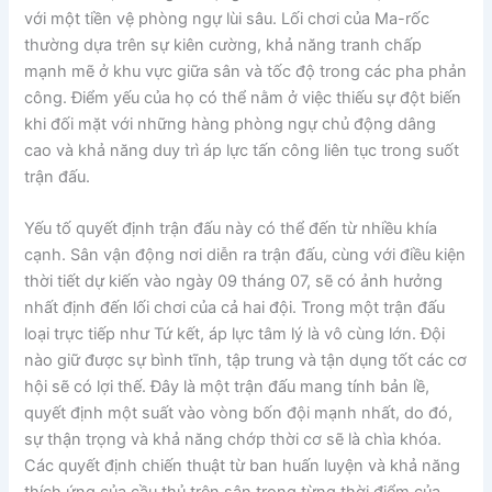
với một tiền vệ phòng ngự lùi sâu. Lối chơi của Ma-rốc
thường dựa trên sự kiên cường, khả năng tranh chấp
mạnh mẽ ở khu vực giữa sân và tốc độ trong các pha phản
công. Điểm yếu của họ có thể nằm ở việc thiếu sự đột biến
khi đối mặt với những hàng phòng ngự chủ động dâng
cao và khả năng duy trì áp lực tấn công liên tục trong suốt
trận đấu.
Yếu tố quyết định trận đấu này có thể đến từ nhiều khía
cạnh. Sân vận động nơi diễn ra trận đấu, cùng với điều kiện
thời tiết dự kiến vào ngày 09 tháng 07, sẽ có ảnh hưởng
nhất định đến lối chơi của cả hai đội. Trong một trận đấu
loại trực tiếp như Tứ kết, áp lực tâm lý là vô cùng lớn. Đội
nào giữ được sự bình tĩnh, tập trung và tận dụng tốt các cơ
hội sẽ có lợi thế. Đây là một trận đấu mang tính bản lề,
quyết định một suất vào vòng bốn đội mạnh nhất, do đó,
sự thận trọng và khả năng chớp thời cơ sẽ là chìa khóa.
Các quyết định chiến thuật từ ban huấn luyện và khả năng