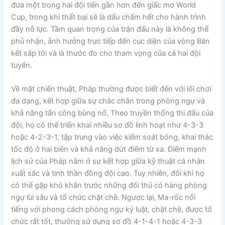
đưa một trong hai đội tiến gần hơn đến giấc mơ World
Cup, trong khi thất bại sẽ là dấu chấm hết cho hành trình
đầy nỗ lực. Tầm quan trọng của trận đấu này là không thể
phủ nhận, ảnh hưởng trực tiếp đến cục diện của vòng Bán
kết sắp tới và là thước đo cho tham vọng của cả hai đội
tuyển.
Về mặt chiến thuật, Pháp thường được biết đến với lối chơi
đa dạng, kết hợp giữa sự chắc chắn trong phòng ngự và
khả năng tấn công bùng nổ. Theo truyền thống thi đấu của
đội, họ có thể triển khai nhiều sơ đồ linh hoạt như 4-3-3
hoặc 4-2-3-1, tập trung vào việc kiểm soát bóng, khai thác
tốc độ ở hai biên và khả năng dứt điểm từ xa. Điểm mạnh
lịch sử của Pháp nằm ở sự kết hợp giữa kỹ thuật cá nhân
xuất sắc và tinh thần đồng đội cao. Tuy nhiên, đôi khi họ
có thể gặp khó khăn trước những đối thủ có hàng phòng
ngự lùi sâu và tổ chức chặt chẽ. Ngược lại, Ma-rốc nổi
tiếng với phong cách phòng ngự kỷ luật, chặt chẽ, được tổ
chức rất tốt, thường sử dụng sơ đồ 4-1-4-1 hoặc 4-3-3