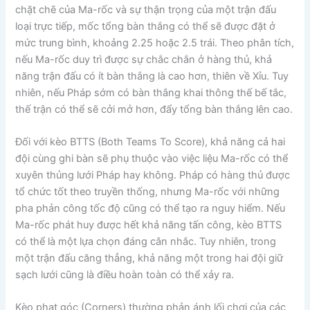
chặt chẽ của Ma-rốc và sự thận trọng của một trận đấu
loại trực tiếp, mốc tổng bàn thắng có thể sẽ được đặt ở
mức trung bình, khoảng 2.25 hoặc 2.5 trái. Theo phân tích,
nếu Ma-rốc duy trì được sự chắc chắn ở hàng thủ, khả
năng trận đấu có ít bàn thắng là cao hơn, thiên về Xỉu. Tuy
nhiên, nếu Pháp sớm có bàn thắng khai thông thế bế tắc,
thế trận có thể sẽ cởi mở hơn, đẩy tổng bàn thắng lên cao.
Đối với kèo BTTS (Both Teams To Score), khả năng cả hai
đội cùng ghi bàn sẽ phụ thuộc vào việc liệu Ma-rốc có thể
xuyên thủng lưới Pháp hay không. Pháp có hàng thủ được
tổ chức tốt theo truyền thống, nhưng Ma-rốc với những
pha phản công tốc độ cũng có thể tạo ra nguy hiểm. Nếu
Ma-rốc phát huy được hết khả năng tấn công, kèo BTTS
có thể là một lựa chọn đáng cân nhắc. Tuy nhiên, trong
một trận đấu căng thẳng, khả năng một trong hai đội giữ
sạch lưới cũng là điều hoàn toàn có thể xảy ra.
Kèo phạt góc (Corners) thường phản ánh lối chơi của các